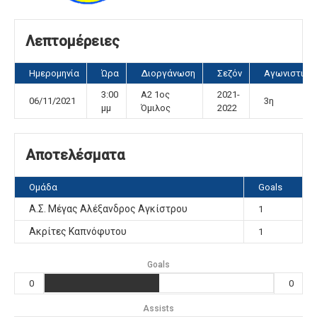
Λεπτομέρειες
Ημερομηνία
Ώρα
Διοργάνωση
Σεζόν
Αγωνιστική
3:00
Α2 1ος
2021-
06/11/2021
3η
μμ
Όμιλος
2022
Αποτελέσματα
Ομάδα
Goals
Α.Σ. Μέγας Αλέξανδρος Αγκίστρου
1
Ακρίτες Καπνόφυτου
1
Goals
0
0
Assists