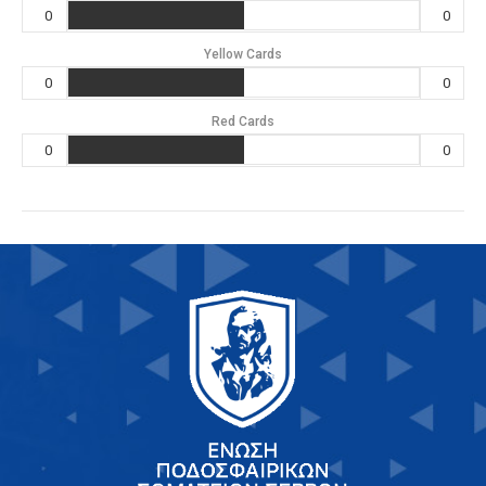
0
0
Yellow Cards
0
0
Red Cards
0
0