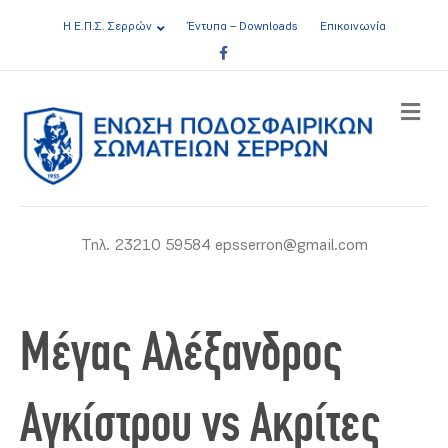
Η Ε.Π.Σ. Σερρών
Έντυπα – Downloads
Επικοινωνία
Facebook
ME
Τηλ. 23210 59584 epsserron@gmail.com
Μέγας Αλέξανδρος
Αγκίστρου vs Ακρίτες