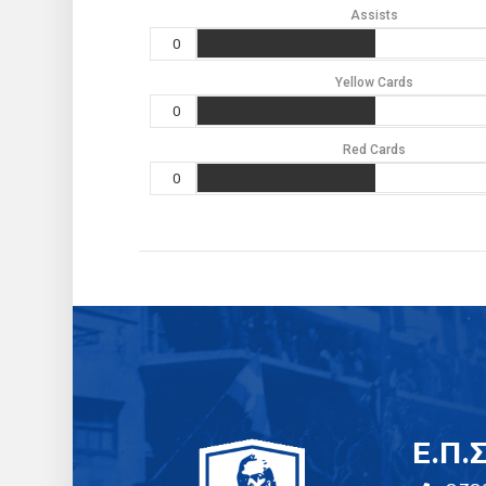
Assists
0
Yellow Cards
0
Red Cards
0
E.Π.