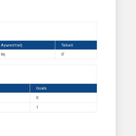
Αγωνιστική
Τελικό
6η
0'
Goals
0
1