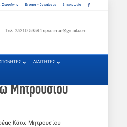
Facebook
Σ. Σερρών
Έντυπα – Downloads
Επικοινωνία
Τηλ. 23210 59584 epsserron@gmail.com
ΟΠΟΝΗΤΕΣ
ΔΙΑΙΤΗΤΕΣ
τω Μητρουσίου
φέας Κάτω Μητρουσίου