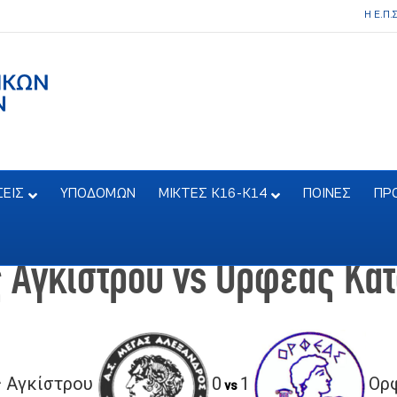
Η Ε.Π.
ΣΕΙΣ
ΥΠΟΔΟΜΩΝ
ΜΙΚΤΕΣ Κ16-Κ14
ΠΟΙΝΕΣ
ΠΡ
 Αγκίστρου vs Ορφέας Κά
ς Αγκίστρου
0
1
Ορ
vs