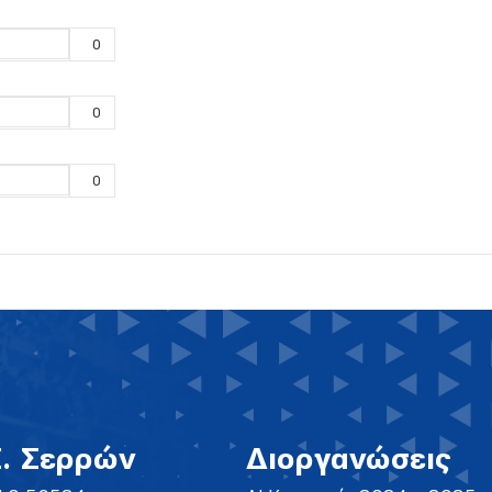
0
0
0
Σ. Σερρών
Διοργανώσεις