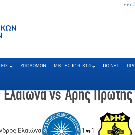
Η Ε.Π.
ΣΕΙΣ
ΥΠΟΔΟΜΩΝ
ΜΙΚΤΕΣ Κ16-Κ14
ΠΟΙΝΕΣ
ΠΡ
 Ελαιώνα vs Άρης Πρώτης
νδρος Ελαιώνα
1
1
vs