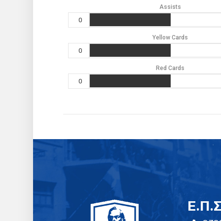
Assists
0
Yellow Cards
0
Red Cards
0
E.Π.