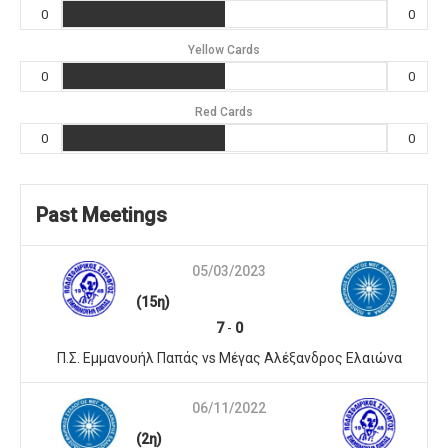
0
0
Yellow Cards
0
0
Red Cards
0
0
Past Meetings
05/03/2023
(15η)
7
-
0
Π.Σ. Εμμανουήλ Παπάς vs Μέγας Αλέξανδρος Ελαιώνα
06/11/2022
(2η)