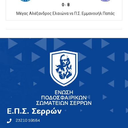
0
-
8
Μέγας Αλέξανδρος Ελαιώνα vs Π.Σ. Εμμανουήλ Παπάς
E.Π.Σ. Σερρών
23210 59584