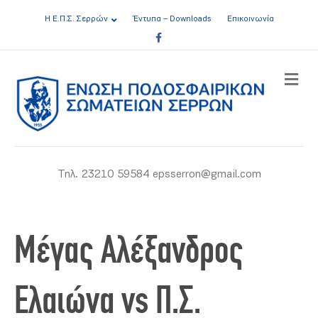
Η Ε.Π.Σ. Σερρών
Έντυπα – Downloads
Επικοινωνία
Facebook
ME
Τηλ. 23210 59584 epsserron@gmail.com
Μέγας Αλέξανδρος
Ελαιώνα vs Π.Σ.