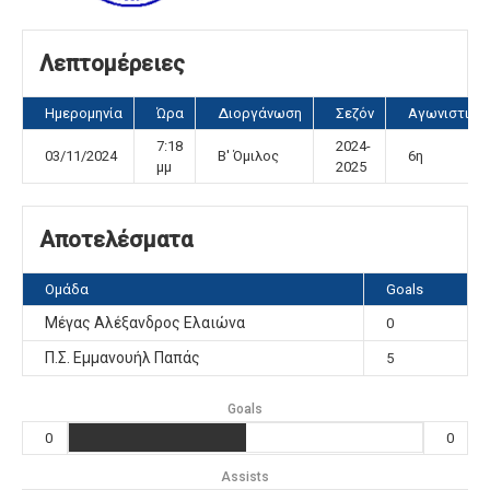
Λεπτομέρειες
Ημερομηνία
Ώρα
Διοργάνωση
Σεζόν
Αγωνιστική
7:18
2024-
03/11/2024
Β' Όμιλος
6η
μμ
2025
Αποτελέσματα
Ομάδα
Goals
Μέγας Αλέξανδρος Ελαιώνα
0
Π.Σ. Εμμανουήλ Παπάς
5
Goals
0
0
Assists