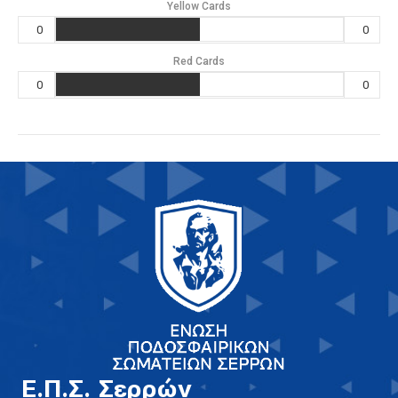
Yellow Cards
0
0
Red Cards
0
0
E.Π.Σ. Σερρών