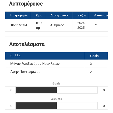
Λεπτομέρειες
Ημερομηνία
Ώρα
Διοργάνωση
Σεζόν
Αγωνιστική
8:27
2024-
10/11/2024
Α' Όμιλος
7η
πμ
2025
Αποτελέσματα
Ομάδα
Goals
Μέγας Αλέξανδρος Ηράκλειας
3
Άρης Ποντισμένου
2
Goals
0
0
Assists
0
0