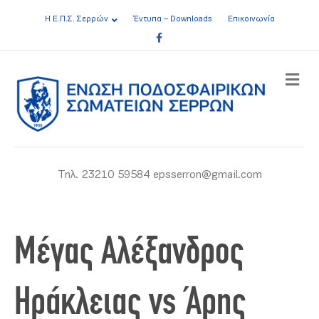
Η Ε.Π.Σ. Σερρών
Έντυπα – Downloads
Επικοινωνία
Facebook
ME
Τηλ. 23210 59584 epsserron@gmail.com
Μέγας Αλέξανδρος
Ηράκλειας vs Άρης