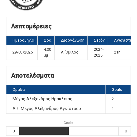
Λεπτομέρειες
Ημερομηνία
Ώρα
Διοργάνωση
Σεζόν
Αγωνιστική
4:00
2024-
29/03/2025
Α' Όμιλος
21η
μμ
2025
Αποτελέσματα
Ομάδα
Goals
Μέγας Αλέξανδρος Ηράκλειας
2
Α.Σ. Μέγας Αλέξανδρος Αγκίστρου
1
Goals
0
0