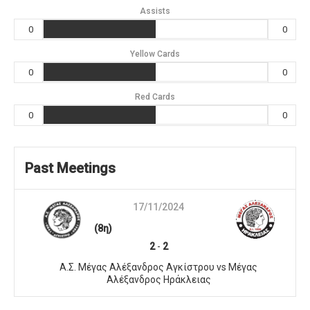
Assists
0
0
Yellow Cards
0
0
Red Cards
0
0
Past Meetings
17/11/2024
(8η)
2
-
2
Α.Σ. Μέγας Αλέξανδρος Αγκίστρου vs Μέγας
Αλέξανδρος Ηράκλειας