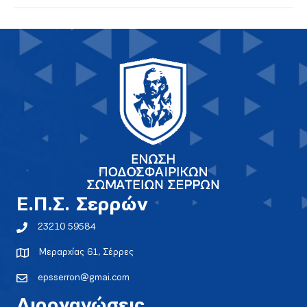
E.Π.Σ. Σερρών
23210 59584
Μεραρχίας 61, Σέρρες
epsserron@gmai.com
Διοργανώσεις