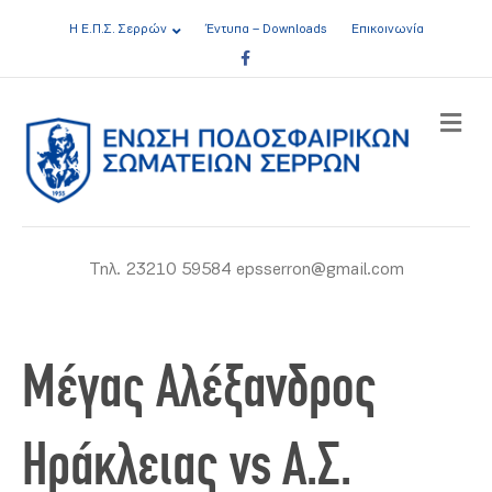
Η Ε.Π.Σ. Σερρών
Έντυπα – Downloads
Επικοινωνία
Facebook
ME
Τηλ. 23210 59584 epsserron@gmail.com
Μέγας Αλέξανδρος
Ηράκλειας vs Α.Σ.