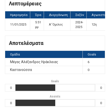
Λεπτομέρειες
Ημερομηνία
Ώρα
Διοργάνωση
Σεζόν
Αγωνιστική
5:51
2024-
11/01/2025
Α' Όμιλος
12η
μμ
2025
Αποτελέσματα
Ομάδα
Goals
Μέγας Αλέξανδρος Ηράκλειας
6
Καστανούσσα
0
Goals
0
0
Assists
0
0