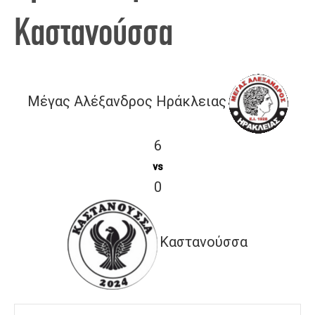
Καστανούσσα
Μέγας Αλέξανδρος Ηράκλειας
6
vs
0
Καστανούσσα