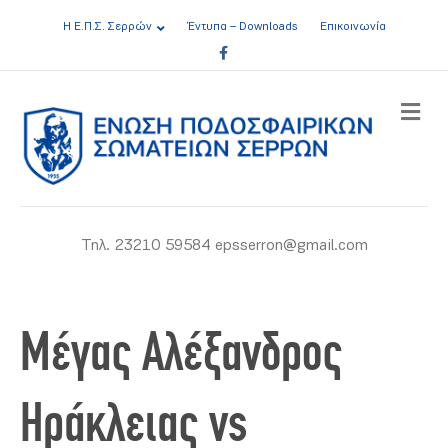
Η Ε.Π.Σ. Σερρών
Έντυπα – Downloads
Επικοινωνία
Facebook
ME
Τηλ. 23210 59584 epsserron@gmail.com
Μέγας Αλέξανδρος
Ηράκλειας vs