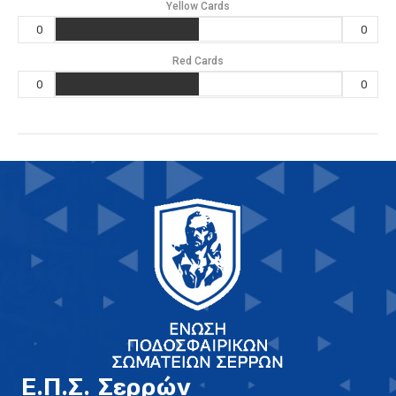
Yellow Cards
0
0
Red Cards
0
0
E.Π.Σ. Σερρών