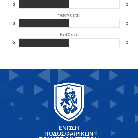
0
0
Yellow Cards
0
0
Red Cards
0
0