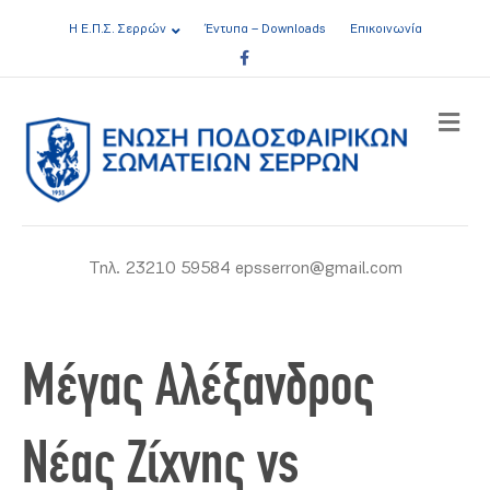
Η Ε.Π.Σ. Σερρών
Έντυπα – Downloads
Επικοινωνία
Facebook
ME
Τηλ. 23210 59584 epsserron@gmail.com
Μέγας Αλέξανδρος
Νέας Ζίχνης vs