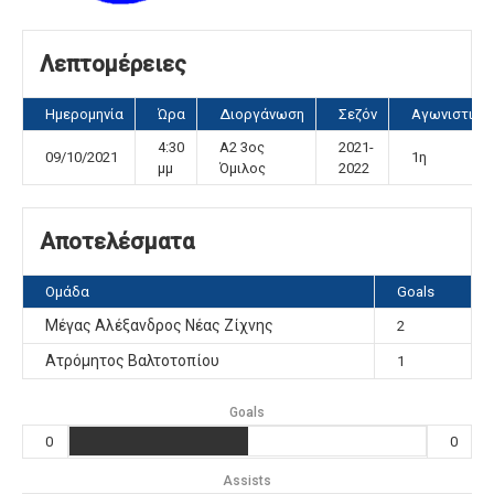
Λεπτομέρειες
Ημερομηνία
Ώρα
Διοργάνωση
Σεζόν
Αγωνιστική
4:30
Α2 3ος
2021-
09/10/2021
1η
μμ
Όμιλος
2022
Αποτελέσματα
Ομάδα
Goals
Μέγας Αλέξανδρος Νέας Ζίχνης
2
Ατρόμητος Βαλτοτοπίου
1
Goals
0
0
Assists