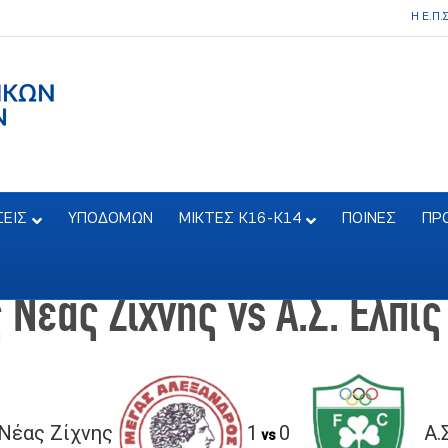
Η Ε.Π.
ΣΕΙΣ
ΥΠΟΔΟΜΩΝ
ΜΙΚΤΕΣ Κ16-Κ14
ΠΟΙΝΕΣ
ΠΡ
Νέας Ζίχνης vs Α.Σ. Ελπί
Νέας Ζίχνης
1
0
Α.
vs