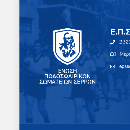
E.Π.
232
Μερα
epss