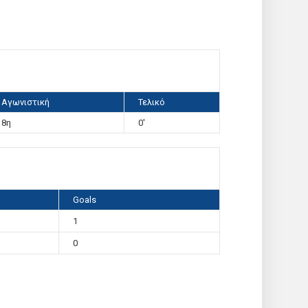
Αγωνιστική
Τελικό
8η
0'
Goals
1
0