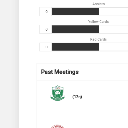
Assists
0
Yellow Cards
0
Red Cards
0
Past Meetings
(12η)