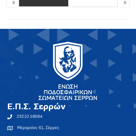
0
0
E.Π.Σ. Σερρών
23210 59584
Μεραρχίας 61, Σέρρες