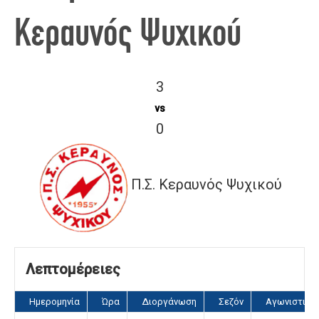
Κεραυνός Ψυχικού
3
vs
0
Π.Σ. Κεραυνός Ψυχικού
Λεπτομέρειες
Ημερομηνία
Ώρα
Διοργάνωση
Σεζόν
Αγωνιστική