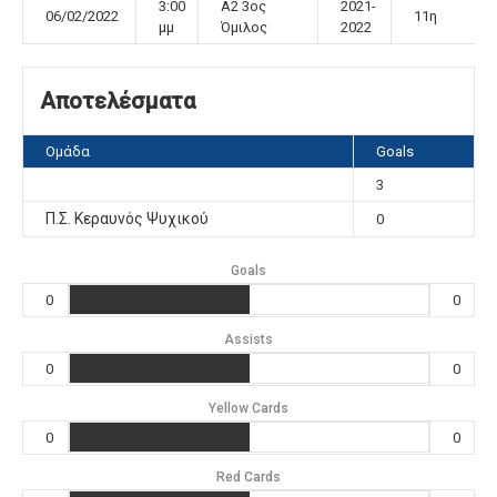
3:00
Α2 3ος
2021-
06/02/2022
11η
μμ
Όμιλος
2022
Αποτελέσματα
Ομάδα
Goals
3
Π.Σ. Κεραυνός Ψυχικού
0
Goals
0
0
Assists
0
0
Yellow Cards
0
0
Red Cards