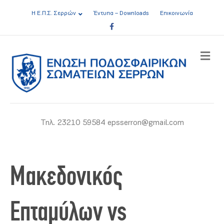
Η Ε.Π.Σ. Σερρών
Έντυπα – Downloads
Επικοινωνία
Facebook
ME
Τηλ. 23210 59584 epsserron@gmail.com
Μακεδονικός
Επταμύλων vs