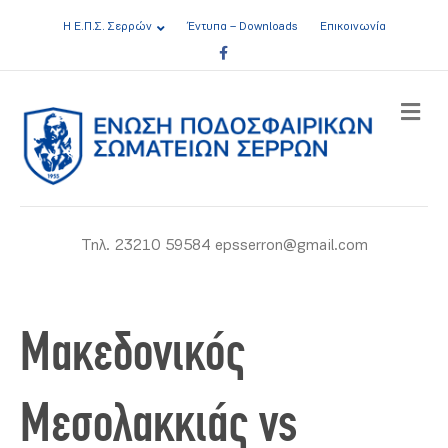
Η Ε.Π.Σ. Σερρών
Έντυπα – Downloads
Επικοινωνία
Facebook
ME
Τηλ. 23210 59584 epsserron@gmail.com
Μακεδονικός
Μεσολακκιάς vs