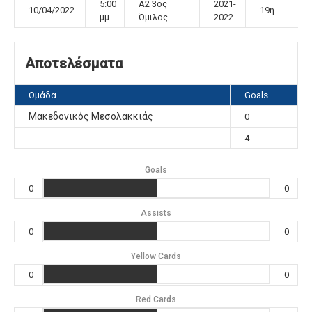
5:00
Α2 3ος
2021-
10/04/2022
19η
μμ
Όμιλος
2022
Αποτελέσματα
Ομάδα
Goals
Μακεδονικός Μεσολακκιάς
0
4
Goals
0
0
Assists
0
0
Yellow Cards
0
0
Red Cards