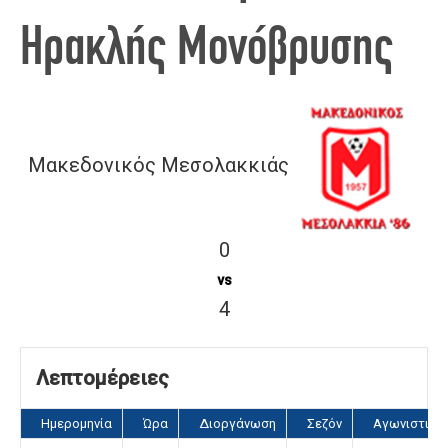
Ηρακλής Μονόβρυσης
Μακεδονικός Μεσολακκιάς
0
vs
4
Λεπτομέρειες
Ημερομηνία
Ώρα
Διοργάνωση
Σεζόν
Αγωνιστική