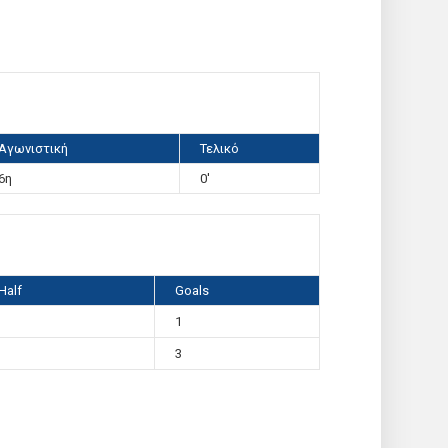
Αγωνιστική
Τελικό
6η
0'
Half
Goals
1
3