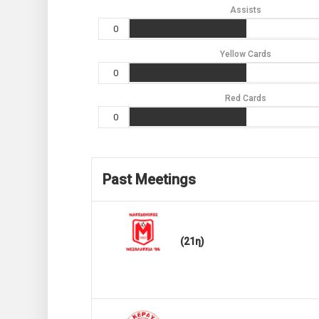
Assists
0
Yellow Cards
0
Red Cards
0
Past Meetings
(21η)