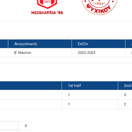
Διοργάνωση
Σεζόν
Β' Μacron
2022-2023
1st Half
2nd 
1
0
1
2
0