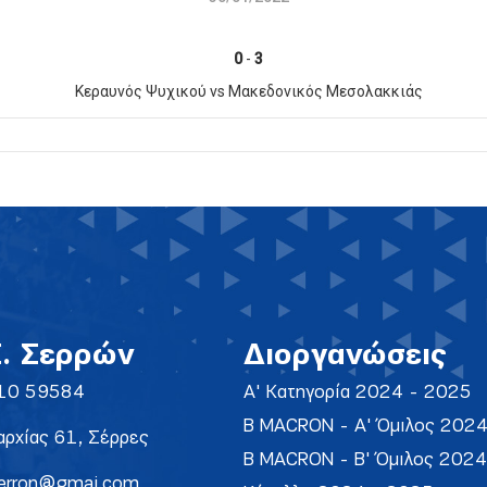
0
-
3
Κεραυνός Ψυχικού vs Μακεδονικός Μεσολακκιάς
Σ. Σερρών
Διοργανώσεις
10 59584
Α' Κατηγορία 2024 - 2025
Β MACRON - Α' Όμιλος 202
ρχίας 61, Σέρρες
Β MACRON - Β' Όμιλος 202
erron@gmai.com