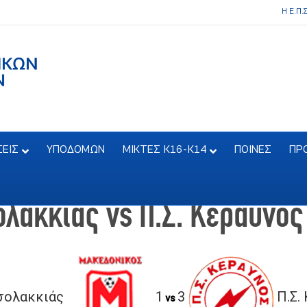
Η Ε.Π.
ΣΕΙΣ
ΥΠΟΔΟΜΩΝ
ΜΙΚΤΕΣ Κ16-Κ14
ΠΟΙΝΕΣ
ΠΡ
λακκιάς vs Π.Σ. Κεραυνός
σολακκιάς
1
3
Π.Σ.
vs