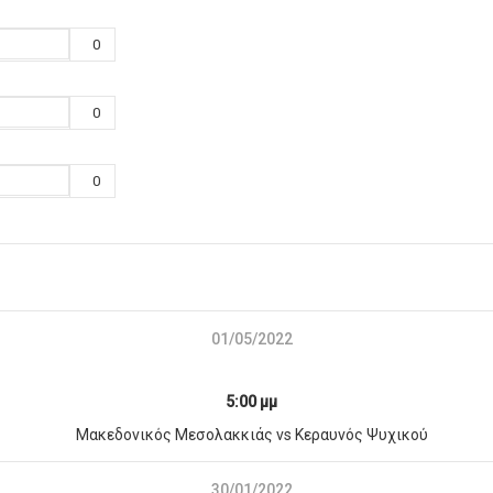
0
0
0
01/05/2022
5:00 μμ
Μακεδονικός Μεσολακκιάς vs Κεραυνός Ψυχικού
30/01/2022