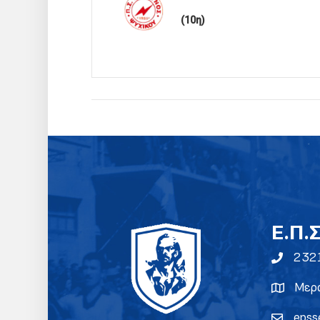
(10η)
E.Π.
232
Μερα
epss