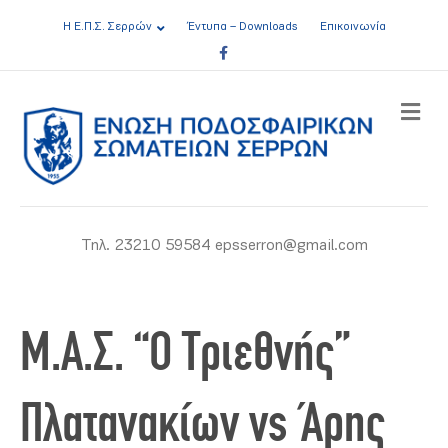
Η Ε.Π.Σ. Σερρών
Έντυπα – Downloads
Επικοινωνία
Facebook
ME
Τηλ. 23210 59584 epsserron@gmail.com
Μ.Α.Σ. “Ο Τριεθνής”
Πλατανακίων vs Άρης