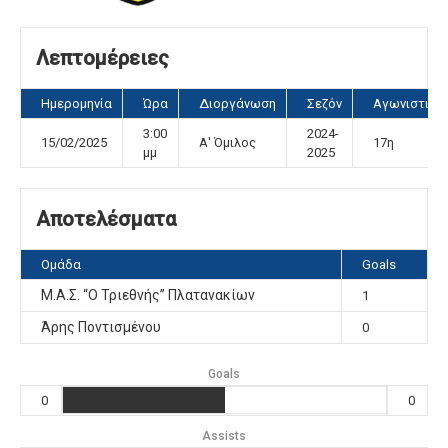
Λεπτομέρειες
Ημερομηνία
Ώρα
Διοργάνωση
Σεζόν
Αγωνιστική
3:00
2024-
15/02/2025
Α' Όμιλος
17η
μμ
2025
Αποτελέσματα
Ομάδα
Goals
Μ.Α.Σ. “Ο Τριεθνής” Πλατανακίων
1
Άρης Ποντισμένου
0
Goals
0
0
Assists