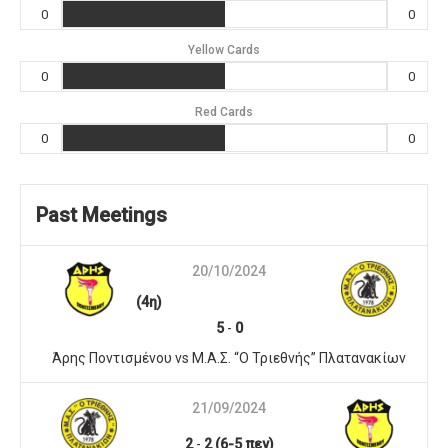
0
0
Yellow Cards
0
0
Red Cards
0
0
Past Meetings
20/10/2024
(4η)
5
-
0
Άρης Ποντισμένου vs Μ.Α.Σ. “Ο Τριεθνής” Πλατανακίων
21/09/2024
2
-
2 (6-5 πεν)