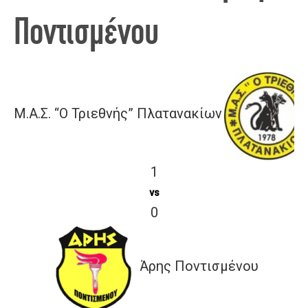
Ποντισμένου
Μ.Α.Σ. “Ο Τριεθνής” Πλατανακίων
1
vs
0
Άρης Ποντισμένου