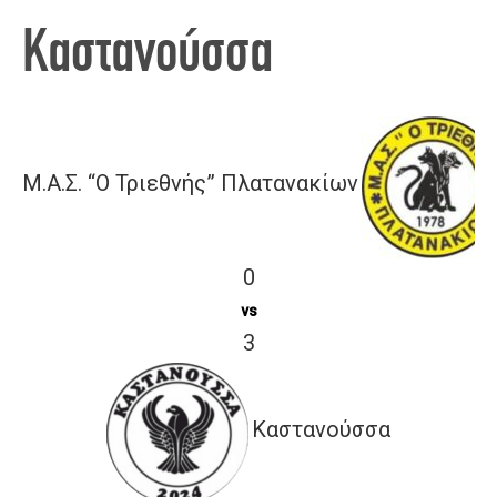
Καστανούσσα
Μ.Α.Σ. “Ο Τριεθνής” Πλατανακίων
0
vs
3
Καστανούσσα