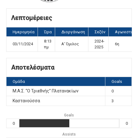
Λεπτομέρειες
Ημερομηνία
Ώρα
Διοργάνωση
Σεζόν
Αγωνιστική
8:13
2024-
03/11/2024
Α' Όμιλος
6η
πμ
2025
Αποτελέσματα
Ομάδα
Goals
Μ.Α.Σ. “Ο Τριεθνής” Πλατανακίων
0
Καστανούσσα
3
Goals
0
0
Assists