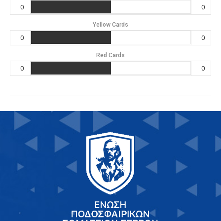
0
0
Yellow Cards
0
0
Red Cards
0
0