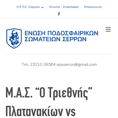
Η Ε.Π.Σ. Σερρών
Έντυπα – Downloads
Επικοινωνία
Facebook
ME
Τηλ. 23210 59584 epsserron@gmail.com
Μ.Α.Σ. “Ο Τριεθνής”
Πλατανακίων vs