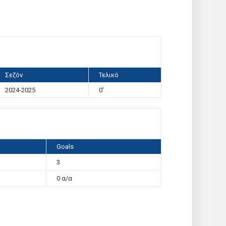
Σεζόν
Τελικό
2024-2025
0'
Goals
3
0 α/α