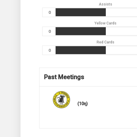
Assists
0
Yellow Cards
0
Red Cards
0
Past Meetings
(10η)