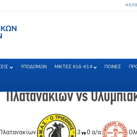
Η Ε.Π.
ΣΕΙΣ
ΥΠΟΔΟΜΩΝ
ΜΙΚΤΕΣ Κ16-Κ14
ΠΟΙΝΕΣ
ΠΡ
ς” Πλατανακίων vs Ολυμπι
” Πλατανακίων
3
0 α/α
Ολ
vs