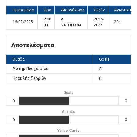
Ημερομηνία
Ώρα
Διοργάνωση
Σεζόν
Αγωνιστική
2:00
Α
2024-
16/02/2025
20η
μμ
ΚΑΤΗΓΟΡΙΑ
2025
Αποτελέσματα
Ομάδα
Goals
Αστήρ Νεοχωρίου
5
Ηρακλής Σερρών
0
Goals
0
0
Assists
0
0
Yellow Cards