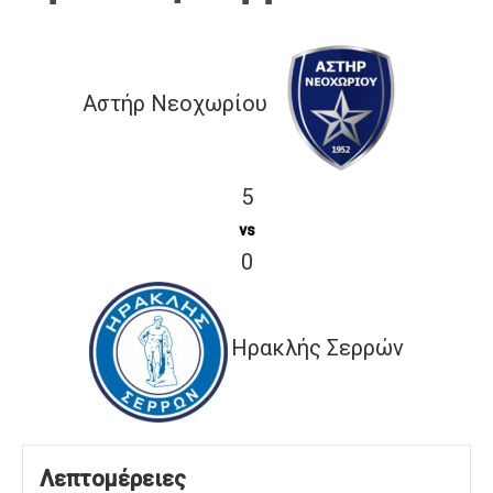
Αστήρ Νεοχωρίου
5
vs
0
Ηρακλής Σερρών
Λεπτομέρειες