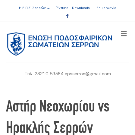
Η Ε.Π.Σ. Σερρών
Έντυπα – Downloads
Επικοινωνία
Facebook
ME
Τηλ. 23210 59584 epsserron@gmail.com
Αστήρ Νεοχωρίου vs
Ηρακλής Σερρών