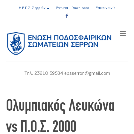
Η Ε.Π.Σ. Σερρών
Έντυπα – Downloads
Επικοινωνία
Facebook
ME
Τηλ. 23210 59584 epsserron@gmail.com
Ολυμπιακός Λευκώνα
vs Π.Ο.Σ. 2000