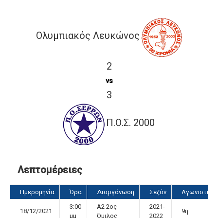
Ολυμπιακός Λευκώνος
2
vs
3
Π.Ο.Σ. 2000
Λεπτομέρειες
Ημερομηνία
Ώρα
Διοργάνωση
Σεζόν
Αγωνιστική
3:00
Α2 2ος
2021-
18/12/2021
9η
μμ
Όμιλος
2022