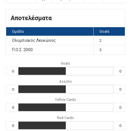
Αποτελέσματα
Ομάδα
Goals
Ολυμπιακός Λευκώνος
2
Π.Ο.Σ. 2000
3
Goals
0
0
Assists
0
0
Yellow Cards
0
0
Red Cards
0
0