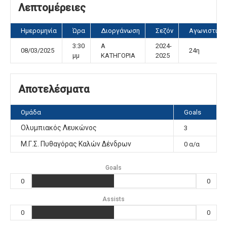
Λεπτομέρειες
Ημερομηνία
Ώρα
Διοργάνωση
Σεζόν
Αγωνιστική
3:30
Α
2024-
08/03/2025
24η
μμ
ΚΑΤΗΓΟΡΙΑ
2025
Αποτελέσματα
Ομάδα
Goals
Ολυμπιακός Λευκώνος
3
Μ.Γ.Σ. Πυθαγόρας Καλών Δένδρων
0 α/α
Goals
0
0
Assists
0
0