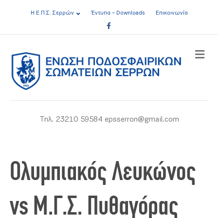
Η Ε.Π.Σ. Σερρών
Έντυπα – Downloads
Επικοινωνία
Facebook
ME
Τηλ. 23210 59584 epsserron@gmail.com
Ολυμπιακός Λευκώνος
vs Μ.Γ.Σ. Πυθαγόρας