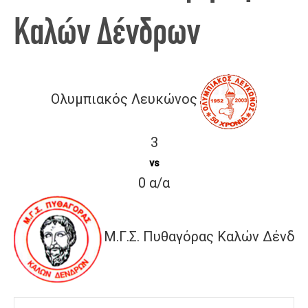
Καλών Δένδρων
Ολυμπιακός Λευκώνος
3
vs
0 α/α
Μ.Γ.Σ. Πυθαγόρας Καλών Δένδρ