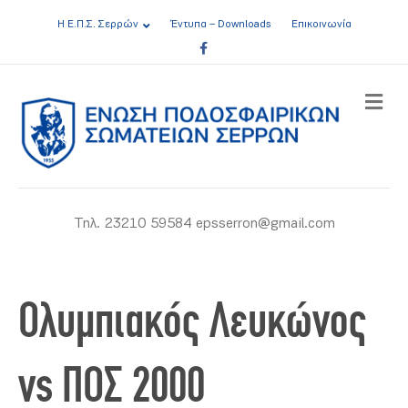
Η Ε.Π.Σ. Σερρών
Έντυπα – Downloads
Επικοινωνία
Facebook
ME
Τηλ. 23210 59584 epsserron@gmail.com
Ολυμπιακός Λευκώνος
vs ΠΟΣ 2000