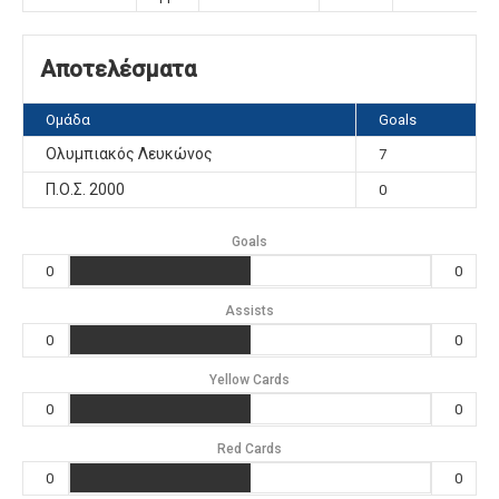
Αποτελέσματα
Ομάδα
Goals
Ολυμπιακός Λευκώνος
7
Π.Ο.Σ. 2000
0
Goals
0
0
Assists
0
0
Yellow Cards
0
0
Red Cards
0
0