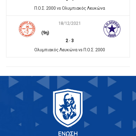
Π.Ο.Σ. 2000 vs Ολυμπιακός Λευκώνα
18/12/2021
(9η)
2
-
3
Ολυμπιακός Λευκώνα vs Π.Ο.Σ. 2000