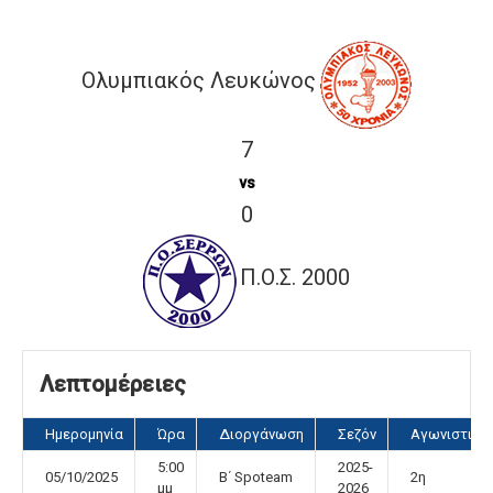
Ολυμπιακός Λευκώνος
7
vs
0
Π.Ο.Σ. 2000
Λεπτομέρειες
Ημερομηνία
Ώρα
Διοργάνωση
Σεζόν
Αγωνιστική
5:00
2025-
05/10/2025
Β΄ Spoteam
2η
μμ
2026