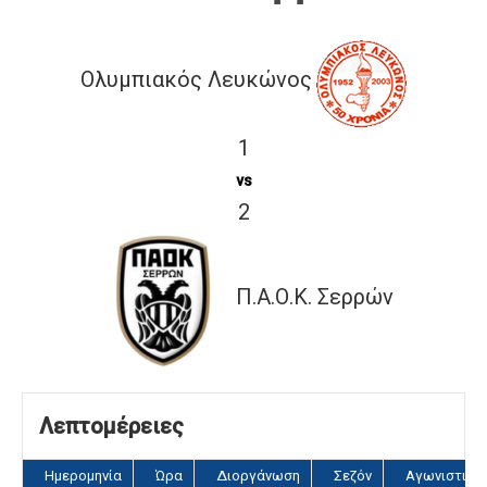
Ολυμπιακός Λευκώνος
1
vs
2
Π.Α.Ο.Κ. Σερρών
Λεπτομέρειες
Ημερομηνία
Ώρα
Διοργάνωση
Σεζόν
Αγωνιστική