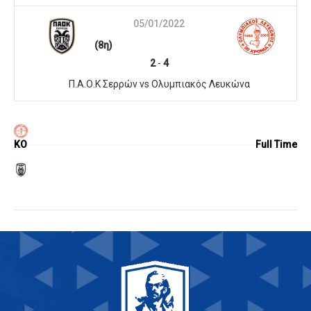
05/01/2022
(8η)
2
-
4
Π.Α.Ο.Κ Σερρών vs Ολυμπιακός Λευκώνα
KO
Full Time