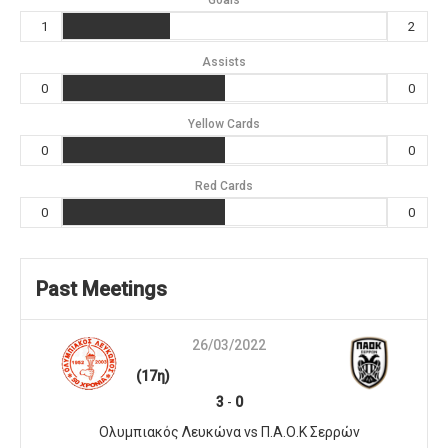
1
2
Assists
0
0
Yellow Cards
0
0
Red Cards
0
0
Past Meetings
26/03/2022
(17η)
3
-
0
Ολυμπιακός Λευκώνα vs Π.Α.Ο.Κ Σερρών