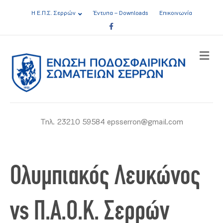
Η Ε.Π.Σ. Σερρών
Έντυπα – Downloads
Επικοινωνία
Facebook
ME
Τηλ. 23210 59584 epsserron@gmail.com
Ολυμπιακός Λευκώνος
vs Π.Α.Ο.Κ. Σερρών