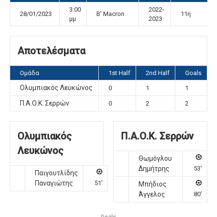
3:00
2022-
28/01/2023
Β' Μacron
11η
μμ
2023
Αποτελέσματα
Ομάδα
1st Half
2nd Half
Goals
Ολυμπιακός Λευκώνος
0
1
1
Π.Α.Ο.Κ. Σερρών
0
2
2
Ολυμπιακός
Π.Α.Ο.Κ. Σερρών
Λευκώνος
Θωμόγλου
Δημήτρης
53'
Παιγουτλίδης
Παναγιώτης
51'
Μπήδιος
Άγγελος
80'
Goals