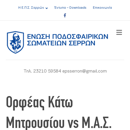
Η Ε.Π.Σ. Σερρών
Έντυπα – Downloads
Επικοινωνία
Facebook
ME
Τηλ. 23210 59584 epsserron@gmail.com
Ορφέας Κάτω
Μητρουσίου vs Μ.Α.Σ.