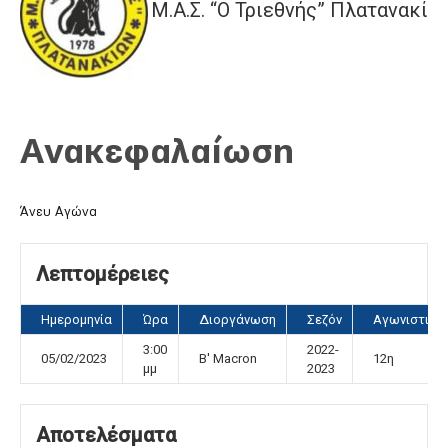
Μ.Α.Σ. “Ο Τριεθνής” Πλατανακίω
Ανακεφαλαίωση
Άνευ Αγώνα
Λεπτομέρειες
Ημερομηνία
Ώρα
Διοργάνωση
Σεζόν
Αγωνιστική
3:00
2022-
05/02/2023
Β' Μacron
12η
μμ
2023
Αποτελέσματα