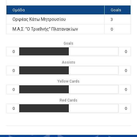
Ομάδα
Goals
Ορφέας Κάτω Μητρουσίου
3
Μ.Α.Σ. “Ο Τριεθνής” Πλατανακίων
0
Goals
0
0
Assists
0
0
Yellow Cards
0
0
Red Cards
0
0