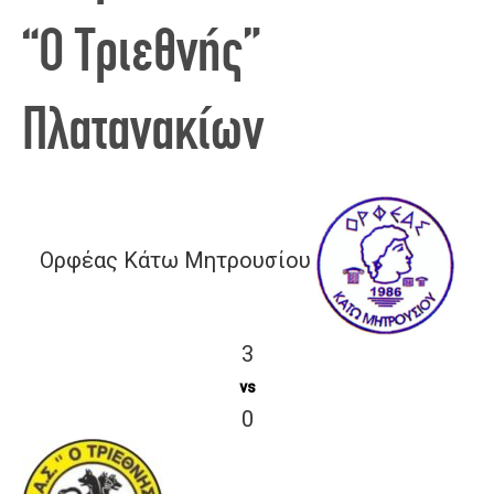
“Ο Τριεθνής”
Πλατανακίων
Ορφέας Κάτω Μητρουσίου
3
vs
0