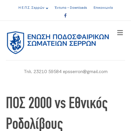
Η Ε.Π.Σ. Σερρών
Έντυπα – Downloads
Επικοινωνία
Facebook
ME
Τηλ. 23210 59584 epsserron@gmail.com
ΠΟΣ 2000 vs Εθνικός
Ροδολίβους