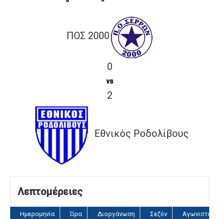
ΠΟΣ 2000
0
vs
2
Εθνικός Ροδολίβους
Λεπτομέρειες
Ημερομηνία
Ώρα
Διοργάνωση
Σεζόν
Αγωνιστική