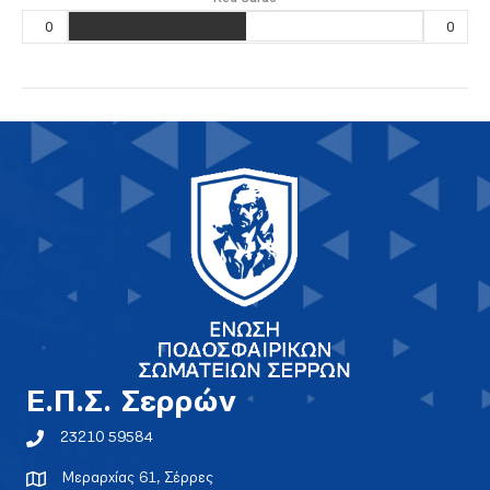
0
0
E.Π.Σ. Σερρών
23210 59584
Μεραρχίας 61, Σέρρες