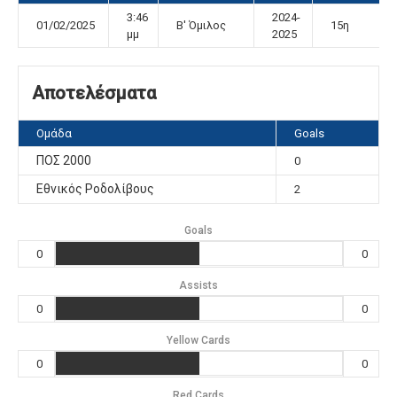
3:46
2024-
01/02/2025
Β' Όμιλος
15η
μμ
2025
Αποτελέσματα
Ομάδα
Goals
ΠΟΣ 2000
0
Εθνικός Ροδολίβους
2
Goals
0
0
Assists
0
0
Yellow Cards
0
0
Red Cards