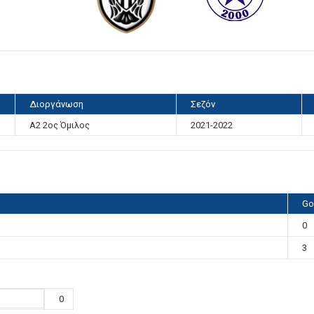
Διοργάνωση
Σεζόν
Α2 2ος Όμιλος
2021-2022
Go
0
3
0