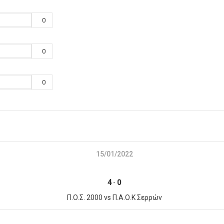
0
0
0
15/01/2022
4
-
0
Π.Ο.Σ. 2000 vs Π.Α.Ο.Κ Σερρών