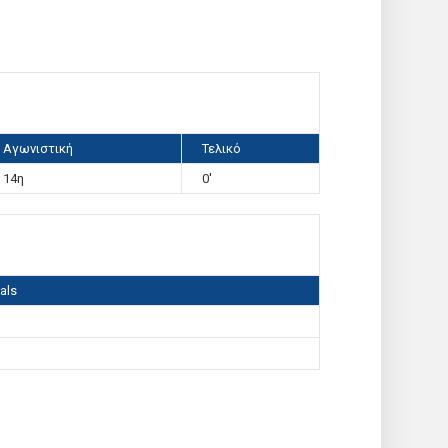
Αγωνιστική
Τελικό
14η
0'
als