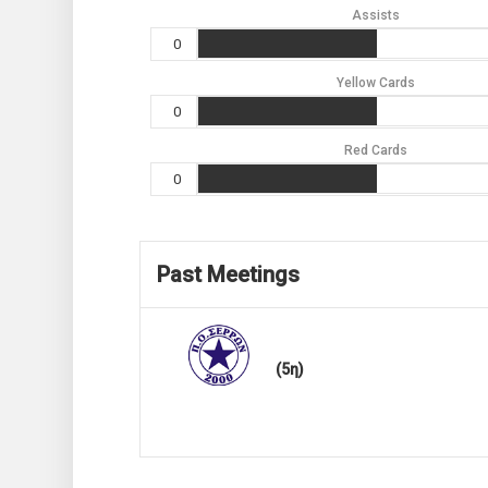
Assists
0
Yellow Cards
0
Red Cards
0
Past Meetings
(5η)