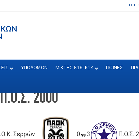
Η Ε.Π.
ΣΕΙΣ
ΥΠΟΔΟΜΩΝ
ΜΙΚΤΕΣ Κ16-Κ14
ΠΟΙΝΕΣ
ΠΡ
Π.Ο.Σ. 2000
.Ο.Κ. Σερρών
0
3
Π.Ο.Σ. 
vs