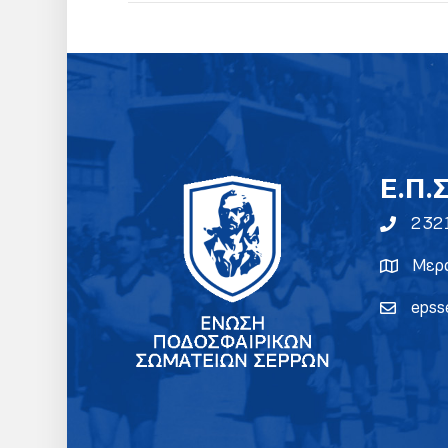
E.Π.
232
Μερα
epss