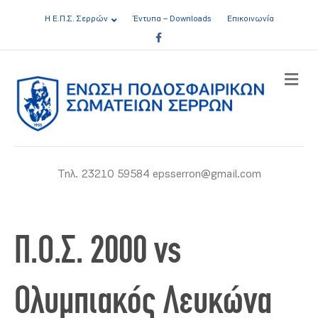
Η Ε.Π.Σ. Σερρών
Έντυπα – Downloads
Επικοινωνία
Facebook
ME
Τηλ. 23210 59584 epsserron@gmail.com
Π.Ο.Σ. 2000 vs
Ολυμπιακός Λευκώνα