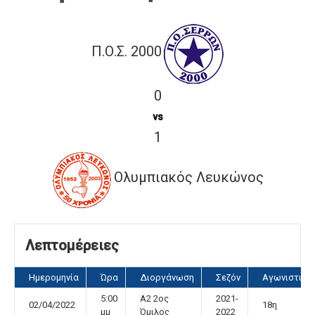
Π.Ο.Σ. 2000
0
vs
1
Ολυμπιακός Λευκώνος
Λεπτομέρειες
Ημερομηνία
Ώρα
Διοργάνωση
Σεζόν
Αγωνιστική
5:00
Α2 2ος
2021-
02/04/2022
18η
μμ
Όμιλος
2022