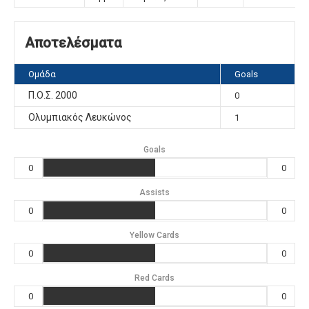
Αποτελέσματα
Ομάδα
Goals
Π.Ο.Σ. 2000
0
Ολυμπιακός Λευκώνος
1
Goals
0
0
Assists
0
0
Yellow Cards
0
0
Red Cards
0
0