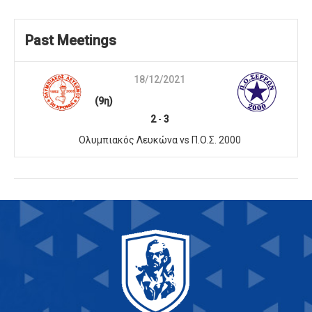
Past Meetings
18/12/2021
(9η)
2
-
3
Ολυμπιακός Λευκώνα vs Π.Ο.Σ. 2000