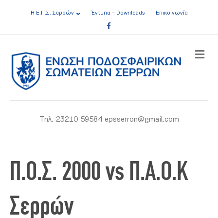
Η Ε.Π.Σ. Σερρών
Έντυπα – Downloads
Επικοινωνία
Facebook
ME
Τηλ. 23210 59584 epsserron@gmail.com
Π.Ο.Σ. 2000 vs Π.Α.Ο.Κ
Σερρών