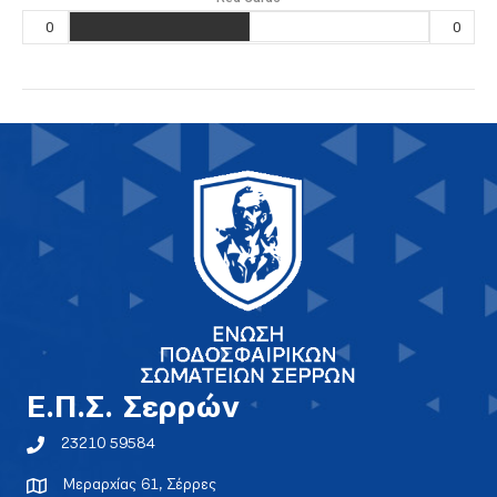
0
0
E.Π.Σ. Σερρών
23210 59584
Μεραρχίας 61, Σέρρες