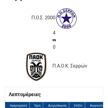
Π.Ο.Σ. 2000
4
vs
0
Π.Α.Ο.Κ. Σερρών
Λεπτομέρειες
Ημερομηνία
Ώρα
Διοργάνωση
Σεζόν
Αγωνιστική