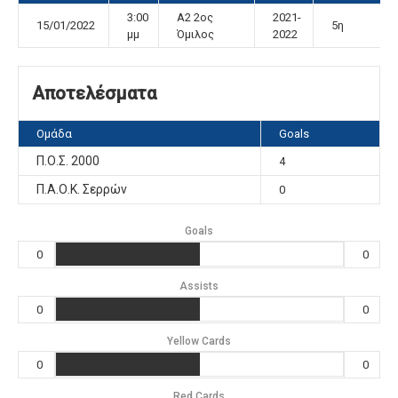
3:00
Α2 2ος
2021-
15/01/2022
5η
μμ
Όμιλος
2022
Αποτελέσματα
Ομάδα
Goals
Π.Ο.Σ. 2000
4
Π.Α.Ο.Κ. Σερρών
0
Goals
0
0
Assists
0
0
Yellow Cards
0
0
Red Cards