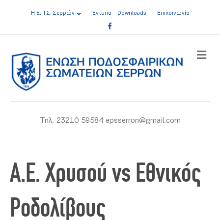
Η Ε.Π.Σ. Σερρών
Έντυπα – Downloads
Επικοινωνία
Facebook
ME
Τηλ. 23210 59584 epsserron@gmail.com
A.E. Χρυσού vs Εθνικός
Ροδολίβους