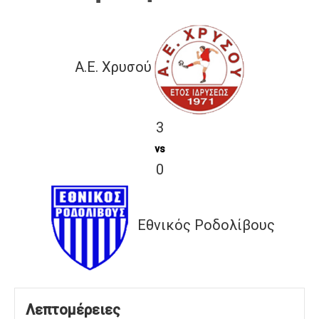
A.E. Χρυσού
3
vs
0
Εθνικός Ροδολίβους
Λεπτομέρειες