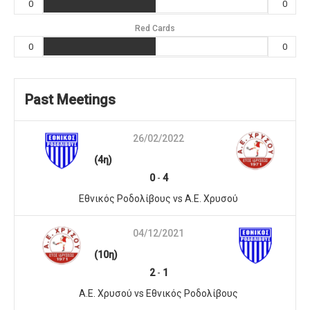
0
0
Red Cards
0
0
Past Meetings
26/02/2022
(4η)
0
-
4
Εθνικός Ροδολίβους vs A.E. Χρυσού
04/12/2021
(10η)
2
-
1
A.E. Χρυσού vs Εθνικός Ροδολίβους