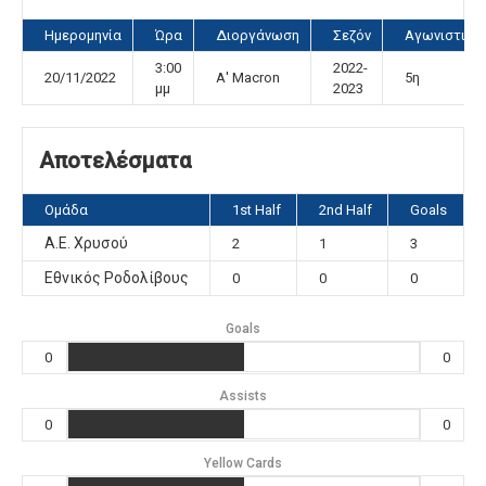
Ημερομηνία
Ώρα
Διοργάνωση
Σεζόν
Αγωνιστική
3:00
2022-
20/11/2022
Α' Macron
5η
μμ
2023
Αποτελέσματα
Ομάδα
1st Half
2nd Half
Goals
A.E. Χρυσού
2
1
3
Εθνικός Ροδολίβους
0
0
0
Goals
0
0
Assists
0
0
Yellow Cards