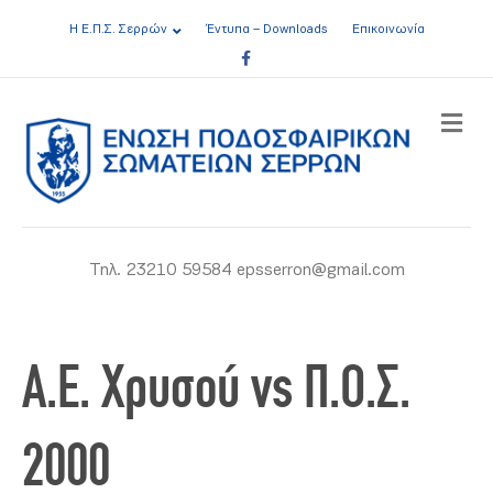
Η Ε.Π.Σ. Σερρών
Έντυπα – Downloads
Επικοινωνία
Facebook
ME
Τηλ. 23210 59584 epsserron@gmail.com
A.E. Χρυσού vs Π.Ο.Σ.
2000