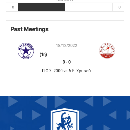
0
0
Past Meetings
18/12/2022
(1η)
3
-
0
Π.Ο.Σ. 2000 vs A.E. Χρυσού