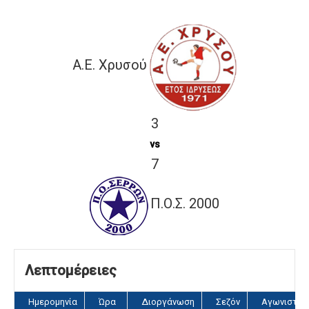
A.E. Χρυσού
3
vs
7
Π.Ο.Σ. 2000
Λεπτομέρειες
Ημερομηνία
Ώρα
Διοργάνωση
Σεζόν
Αγωνιστικ