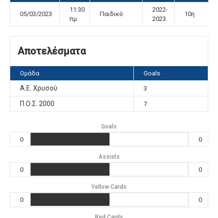
11:30
2022-
05/03/2023
Παιδικό
10η
πμ
2023
Αποτελέσματα
Ομάδα
Goals
A.E. Χρυσού
3
Π.Ο.Σ. 2000
7
Goals
0
0
Assists
0
0
Yellow Cards
0
0
Red Cards