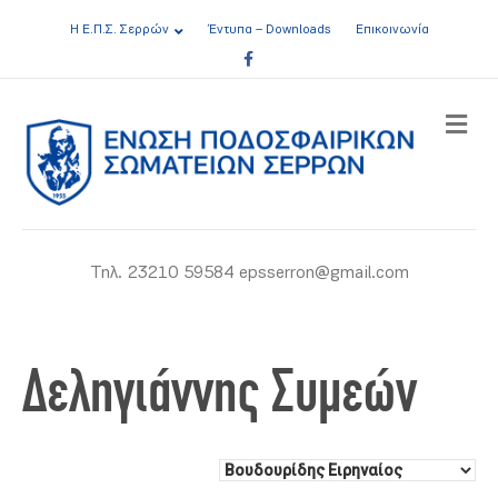
Η Ε.Π.Σ. Σερρών
Έντυπα – Downloads
Επικοινωνία
Facebook
ME
Τηλ. 23210 59584 epsserron@gmail.com
Δεληγιάννης Συμεών