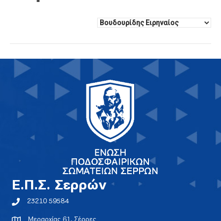
E.Π.Σ. Σερρών
23210 59584
Μεραρχίας 61, Σέρρες