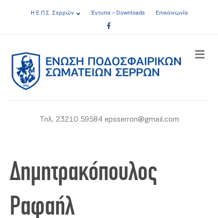
Η Ε.Π.Σ. Σερρών
Έντυπα – Downloads
Επικοινωνία
Facebook
ME
Τηλ. 23210 59584 epsserron@gmail.com
Δημητρακόπουλος
Ραφαήλ