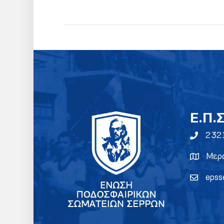
E.Π.
232
Μερα
epss