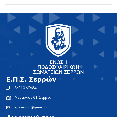
E.Π.Σ. Σερρών
23210 59584
Μεραρχίας 61, Σέρρες
epsserron@gmai.com