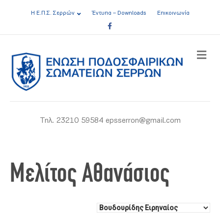
Η Ε.Π.Σ. Σερρών
Έντυπα – Downloads
Επικοινωνία
Facebook
ME
Τηλ. 23210 59584 epsserron@gmail.com
Μελίτος Αθανάσιος