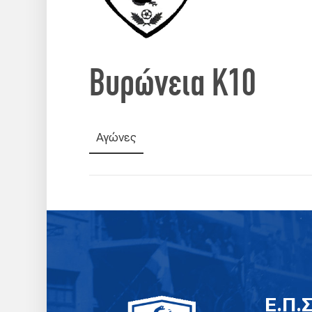
Βυρώνεια Κ10
Αγώνες
E.Π.