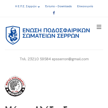
Η Ε.Π.Σ. Σερρών
Έντυπα – Downloads
Επικοινωνία
Facebook
ME
Τηλ. 23210 59584 epsserron@gmail.com