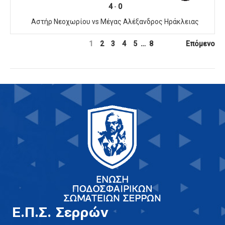
4
-
0
Αστήρ Νεοχωρίου vs Μέγας Αλέξανδρος Ηράκλειας
1
2
3
4
5
…
8
Επόμενο
E.Π.Σ. Σερρών