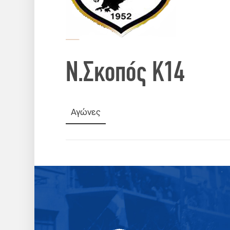
Ν.Σκοπός Κ14
Αγώνες