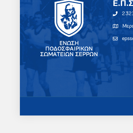
E.Π.
232
Μερα
epss