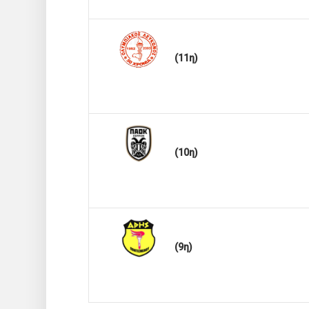
(11η)
(10η)
(9η)