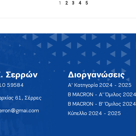
1
2
3
4
5
Σ. Σερρών
Διοργανώσεις
10 59584
Α' Κατηγορία 2024 - 2025
Β MACRON - Α' Όμιλος 202
ρχίας 61, Σέρρες
Β MACRON - Β' Όμιλος 202
erron@gmai.com
Κύπελλο 2024 - 2025