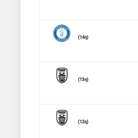
(14η)
(13η)
(12η)