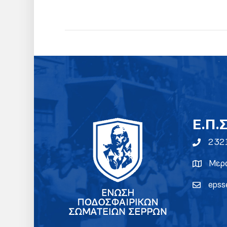
E.Π.
232
Μερα
epss