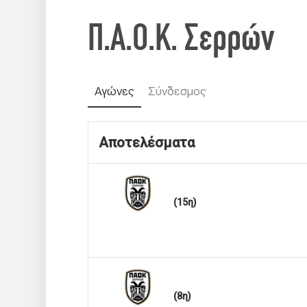
Π.Α.Ο.Κ. Σερρών
Αγώνες
Σύνδεσμος
Αποτελέσματα
(15η)
(8η)