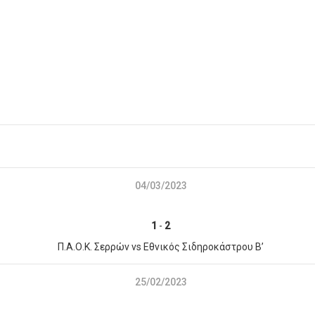
04/03/2023
1
-
2
Π.Α.Ο.Κ. Σερρών vs Εθνικός Σιδηροκάστρου Β’
25/02/2023