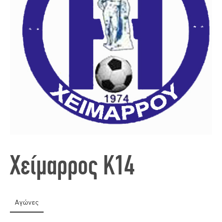
Χείμαρρος Κ14
Αγώνες