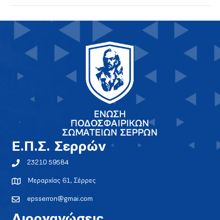
E.Π.Σ. Σερρών
23210 59584
Μεραρχίας 61, Σέρρες
epsserron@gmai.com
Διοργανώσεις