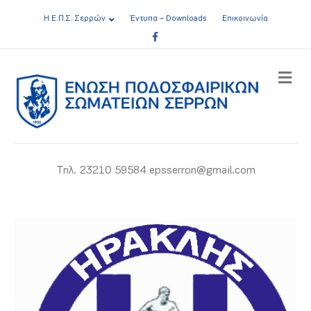
Η Ε.Π.Σ. Σερρών
Έντυπα – Downloads
Επικοινωνία
Facebook
ME
Τηλ. 23210 59584 epsserron@gmail.com